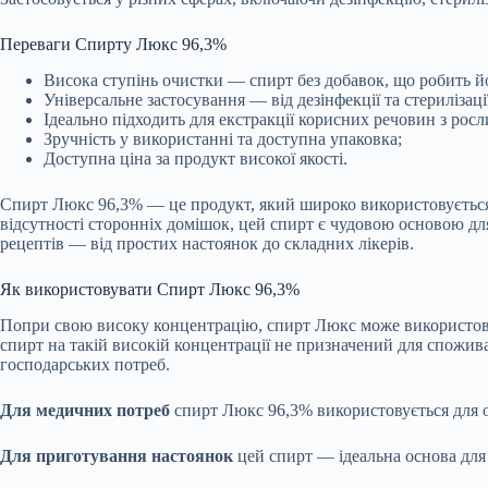
Переваги Спирту Люкс 96,3%
Висока ступінь очистки — спирт без добавок, що робить йо
Універсальне застосування — від дезінфекції та стерилізац
Ідеально підходить для екстракції корисних речовин з росли
Зручність у використанні та доступна упаковка;
Доступна ціна за продукт високої якості.
Спирт Люкс 96,3% — це продукт, який широко використовується в
відсутності сторонніх домішок, цей спирт є чудовою основою дл
рецептів — від простих настоянок до складних лікерів.
Як використовувати Спирт Люкс 96,3%
Попри свою високу концентрацію, спирт Люкс може використову
спирт на такій високій концентрації не призначений для спожива
господарських потреб.
Для медичних потреб
спирт Люкс 96,3% використовується для обр
Для приготування настоянок
цей спирт — ідеальна основа для