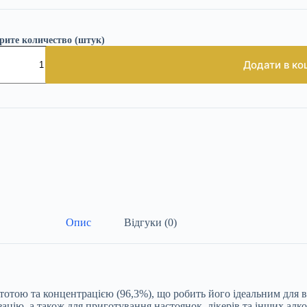
рите количество (штук)
т
с
Додати в ко
%
ість
Опис
Відгуки (0)
тотою та концентрацією (96,3%), що робить його ідеальним для в
зацію, а також для приготування настоянок, лікерів та інших ал