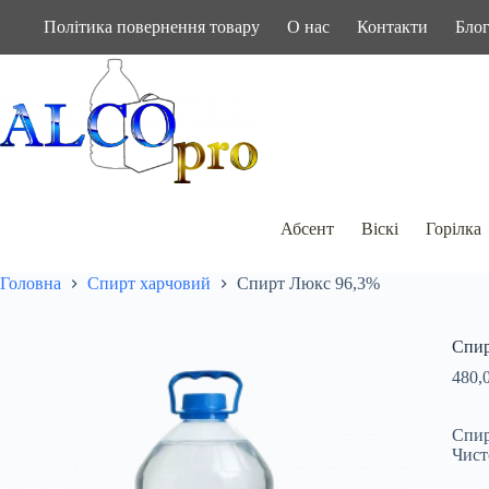
Перейти
Політика повернення товару
О нас
Контакти
Бло
до
вмісту
Абсент
Віскі
Горілка
Головна
Спирт харчовий
Спирт Люкс 96,3%
Спир
480,
Спир
Чист