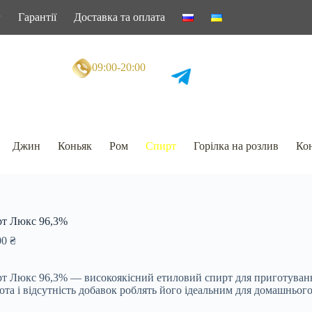
г
Гарантії
Доставка та оплата
09:00-20:00
Джин
Коньяк
Ром
Спирт
Горілка на розлив
Кон
т Люкс 96,3%
00
₴
т Люкс 96,3% — високоякісний етиловий спирт для приготування г
ота і відсутність добавок роблять його ідеальним для домашньог