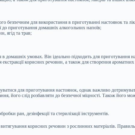
го безпечним для використання в приготуванні настоянок та лік
ії до приготування домашніх алкогольних напоїв;
н, ягід та трав;
 домашніх умовах. Він ідеально підходить для приготування наст
я екстракції корисних речовин, а також для створення ароматних
ватися для приготування настоянок, однак важливо дотримувати
ння, його слід розбавляти до безпечної міцності. Також його мож
обки ран, дезінфекції та стерилізації інструментів.
 витягування корисних речовин з рослинних матеріалів. Правил