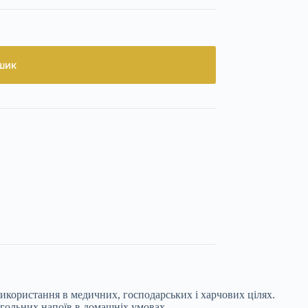
шик
икористання в медичних, господарських і харчових цілях.
когольних напоїв в домашніх умовах.