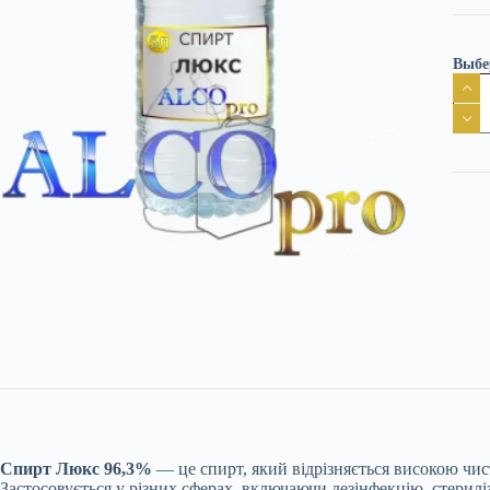
Выбе
Спир
Люк
96,3
кільк
Спирт Люкс 96,3%
— це спирт, який відрізняється високою чис
Застосовується у різних сферах, включаючи дезінфекцію, стерилі