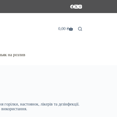
0,00
₴
Кошик
ьяк на розлив
орілки, настоянок, лікерів та дезінфекції.
о використання.