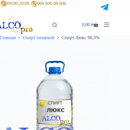
Перейти
09:00-20:00
066 600 60 606
к
сути
0,00
₴
Корзина
Главная
Спирт пищевой
Спирт Люкс 96,3%