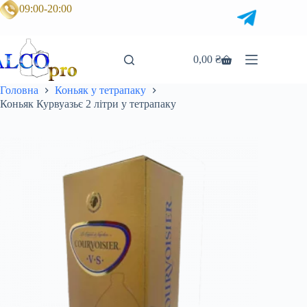
Перейти
09:00-20:00
до
вмісту
0,00
₴
Кошик
Головна
Коньяк у тетрапаку
Коньяк Курвуазьє 2 літри у тетрапаку