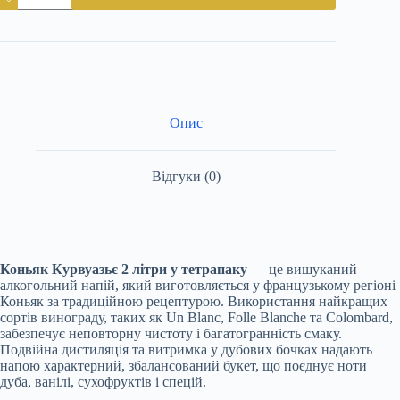
2
літри
у
тетрапаку
кількість
Опис
Відгуки (0)
Коньяк Курвуазьє 2 літри у тетрапаку
— це вишуканий
алкогольний напій, який виготовляється у французькому регіоні
Коньяк за традиційною рецептурою. Використання найкращих
сортів винограду, таких як Un Blanc, Folle Blanche та Colombard,
забезпечує неповторну чистоту і багатогранність смаку.
Подвійна дистиляція та витримка у дубових бочках надають
напою характерний, збалансований букет, що поєднує ноти
дуба, ванілі, сухофруктів і спецій.