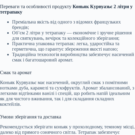
Переваги та особливості продукту
Коньяк Курвуазьє 2 літри у
тетрапаку
Преміальна якість від одного з відомих французьких
брендів;
Об’єм 2 літри у тетрапаку — економічне і зручне рішення
для святкувань, вечірок та колекційного зберігання;
Практична упаковка тетрапак: легка, ударостійка та
герметична, що гарантує збереження якості напою;
Традиційна технологія виробництва забезпечує насичений
смак і багатошаровий аромат.
Смак та аромат
Коньяк Курвуазьє має насичений, округлий смак з помітними
нотками дуба, карамелі та сухофруктів. Аромат збалансований, з
легкими відтінками ванілі і спецій, що робить напій ідеальним
як для чистого вживання, так і для складання складних
коктейлів.
Умови зберігання та доставка
Рекомендується зберігати коньяк у прохолодному, темному місці,
далеко від прямого сонячного світла. Тетрапаκ забезпечує