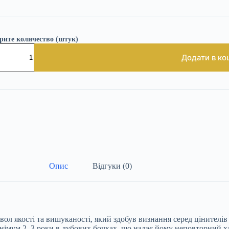
рите количество (штук)
як
есси
Додати в ко
апаку
ість
Опис
Відгуки (0)
л якості та вишуканості, який здобув визнання серед цінителів 
інімум 2–3 роки в дубових бочках, що надає йому неповторний ха