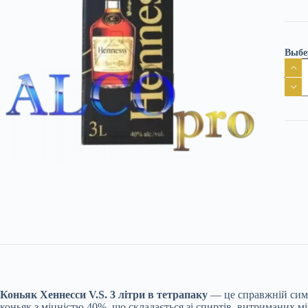
Выбе
Конь
Хенн
V.S.
3
літри
в
тетр
кільк
Коньяк Хеннесси V.S. 3 літри в тетрапаку
— це справжній симво
коньяк з міцністю 40%, що складається зі спиртів, витриманих м