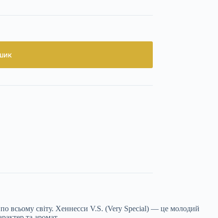
шик
по всьому світу. Хеннесси V.S. (Very Special) — це молодий
рактер та аромат.