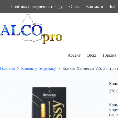
Перейти
Політика повернення товару
О нас
Контакти
Бло
до
вмісту
Абсент
Віскі
Горілка
Головна
Коньяк у тетрапаку
Коньяк Хеннесси V.S. 3 літри 
Конь
270,
Конь
у зр
напо