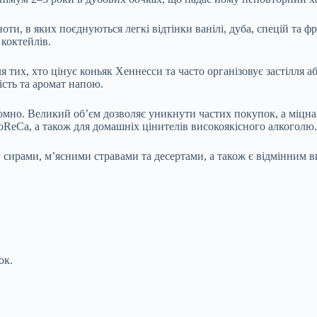
оти, в яких поєднуються легкі відтінки ванілі, дуба, спецій та 
 коктейлів.
 тих, хто цінує коньяк Хеннесси та часто організовує застілля а
жість та аромат напою.
номно. Великий об’єм дозволяє уникнути частих покупок, а міцна
oReCa, а також для домашніх цінителів високоякісного алкоголю.
 сирами, м’ясними стравами та десертами, а також є відмінним в
ок.