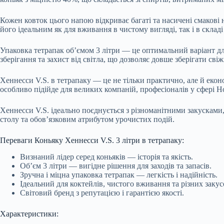
Кожен ковток цього напою відкриває багаті та насичені смакові н
його ідеальним як для вживання в чистому вигляді, так і в складі
Упаковка тетрапак об’ємом 3 літри — це оптимальний варіант для
зберігання та захист від світла, що дозволяє довше зберігати сві
Хеннесси V.S. в тетрапаку — це не тільки практично, але й еко
особливо підійде для великих компаній, професіоналів у сфері H
Хеннесси V.S. ідеально поєднується з різноманітними закусками,
столу та обов’язковим атрибутом урочистих подій.
Переваги Коньяку Хеннесси V.S. 3 літри в тетрапаку:
Визнаний лідер серед коньяків — історія та якість.
Об’єм 3 літри — вигідне рішення для заходів та запасів.
Зручна і міцна упаковка тетрапак — легкість і надійність.
Ідеальний для коктейлів, чистого вживання та різних закус
Світовий бренд з репутацією і гарантією якості.
Характеристики: