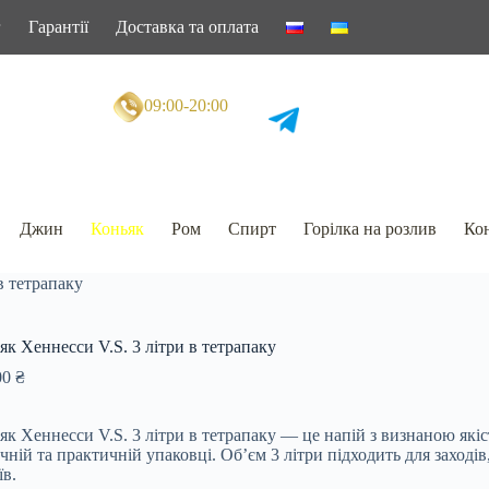
г
Гарантії
Доставка та оплата
09:00-20:00
Джин
Коньяк
Ром
Спирт
Горілка на розлив
Кон
в тетрапаку
як Хеннесси V.S. 3 літри в тетрапаку
00
₴
як Хеннесси V.S. 3 літри в тетрапаку — це напій з визнаною які
учній та практичній упаковці. Об’єм 3 літри підходить для заходів,
їв.