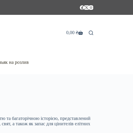
0,00
₴
Кошик
ьяк на розлив
стю та багаторічною історією, представлений
 свят, а також як запас для цінителів елітних