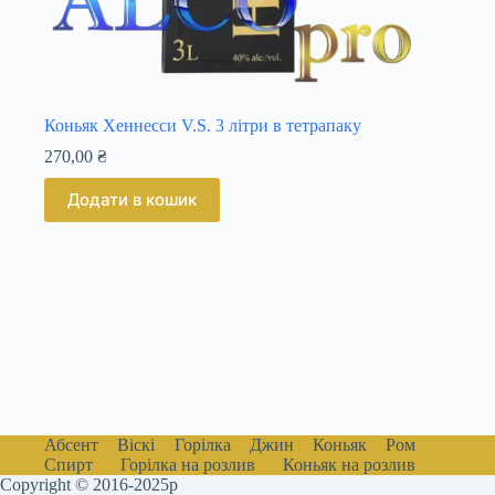
Коньяк Хеннесси V.S. 3 літри в тетрапаку
270,00
₴
Додати в кошик
Абсент
Віскі
Горілка
Джин
Коньяк
Ром
Спирт
Горілка на розлив
Коньяк на розлив
Copyright © 2016-2025р