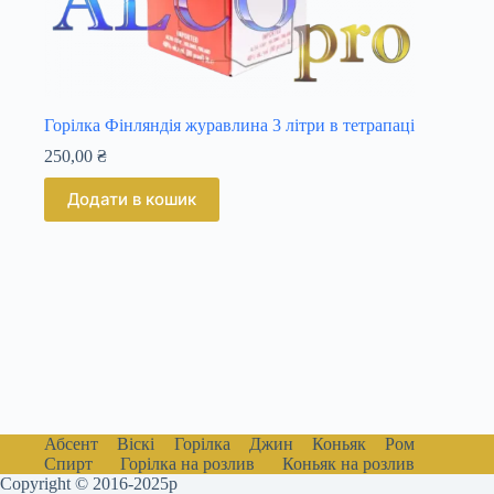
Горілка Фінляндія журавлина 3 літри в тетрапаці
250,00
₴
Додати в кошик
Абсент
Віскі
Горілка
Джин
Коньяк
Ром
Спирт
Горілка на розлив
Коньяк на розлив
Copyright © 2016-2025р