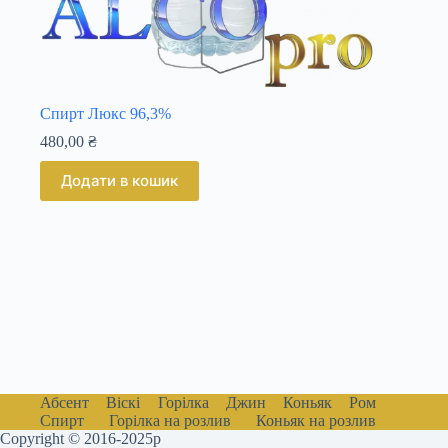
Спирт Люкс 96,3%
480,00
₴
Додати в кошик
Абсент
Віскі
Горілка
Джин
Коньяк
Ром
Спирт
Горілка на розлив
Коньяк на розлив
Copyright © 2016-2025р