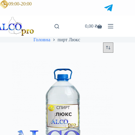
Перейти
09:00-20:00
до
вмісту
0,00
₴
Кошик
Головна
пирт Люкс