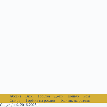
Абсент
Віскі
Горілка
Джин
Коньяк
Ром
Спирт
Горілка на розлив
Коньяк на розлив
Copyright © 2016-2025р