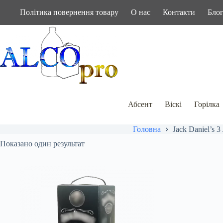
Перейти
Політика повернення товару
О нас
Контакти
Бло
до
вмісту
Абсент
Віскі
Горілка
Головна
Jack Daniel’s 3
Показано один результат