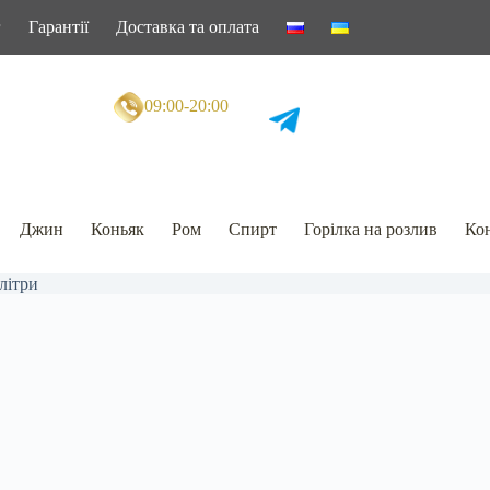
г
Гарантії
Доставка та оплата
09:00-20:00
Джин
Коньяк
Ром
Спирт
Горілка на розлив
Кон
 літри