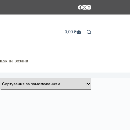
0,00
₴
Кошик
ьяк на розлив