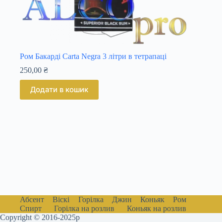
Ром Бакарді Carta Negra 3 літри в тетрапаці
250,00
₴
Додати в кошик
Абсент
Віскі
Горілка
Джин
Коньяк
Ром
Спирт
Горілка на розлив
Коньяк на розлив
Copyright © 2016-2025р