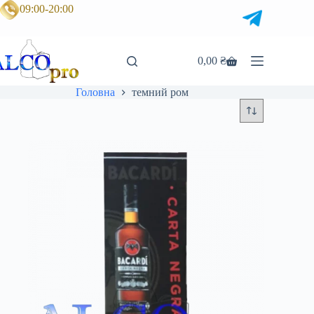
Перейти
09:00-20:00
до
вмісту
0,00
₴
Кошик
Головна
темний ром