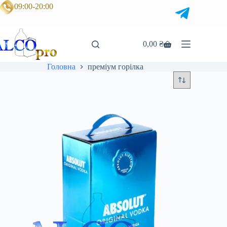
Перейти
09:00-20:00
до
вмісту
0,00
₴
Кошик
Головна
преміум горілка