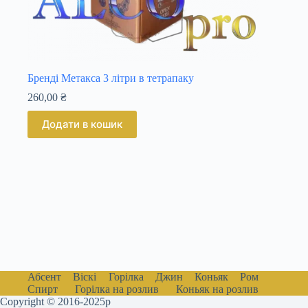
Бренді Метакса 3 літри в тетрапаку
260,00
₴
Додати в кошик
Абсент
Віскі
Горілка
Джин
Коньяк
Ром
Спирт
Горілка на розлив
Коньяк на розлив
Copyright © 2016-2025р