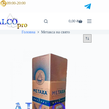
Перейти
09:00-20:00
до
вмісту
0,00
₴
Кошик
Головна
Метакса на свято