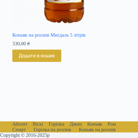
Коньяк на розлив Мигдаль 5 літрів
330,00
₴
Додати в кошик
Абсент
Віскі
Горілка
Джин
Коньяк
Ром
Спирт
Горілка на розлив
Коньяк на розлив
Copyright © 2016-2025р