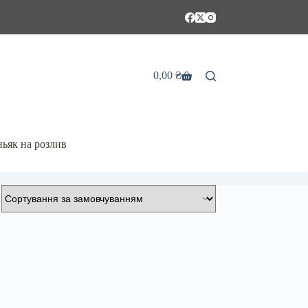
0,00
₴
Кошик
ьяк на розлив