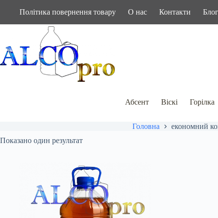
Перейти
Політика повернення товару
О нас
Контакти
Бло
до
вмісту
Абсент
Віскі
Горілка
Головна
економний ко
Показано один результат