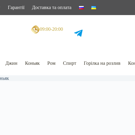
г
Гарантії
Доставка та оплата
09:00-20:00
Джин
Коньяк
Ром
Спирт
Горілка на розлив
Кон
ньяк