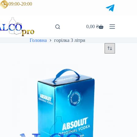
Перейти
09:00-20:00
до
вмісту
0,00
₴
Кошик
Головна
горілка 3 літри