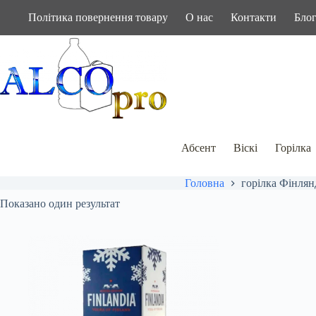
Перейти
Політика повернення товару
О нас
Контакти
Бло
до
вмісту
Абсент
Віскі
Горілка
Головна
горілка Фінлянд
Показано один результат