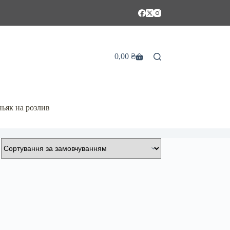
0,00
₴
Кошик
ьяк на розлив