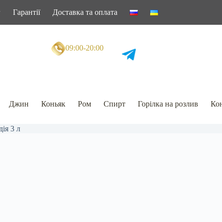
г
Гарантії
Доставка та оплата
09:00-20:00
Джин
Коньяк
Ром
Спирт
Горілка на розлив
Кон
ія 3 л