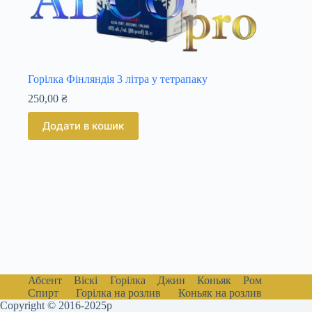
Горілка Фінляндія 3 літра у тетрапаку
250,00
₴
Додати в кошик
Абсент
Віскі
Горілка
Джин
Коньяк
Ром
Спирт
Горілка на розлив
Коньяк на розлив
Copyright © 2016-2025р