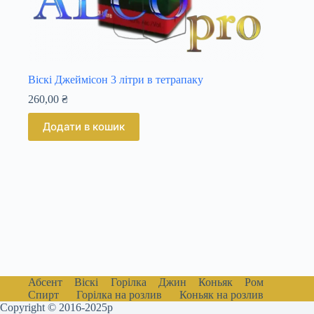
Віскі Джеймісон 3 літри в тетрапаку
260,00
₴
Додати в кошик
Абсент
Віскі
Горілка
Джин
Коньяк
Ром
Спирт
Горілка на розлив
Коньяк на розлив
Copyright © 2016-2025р