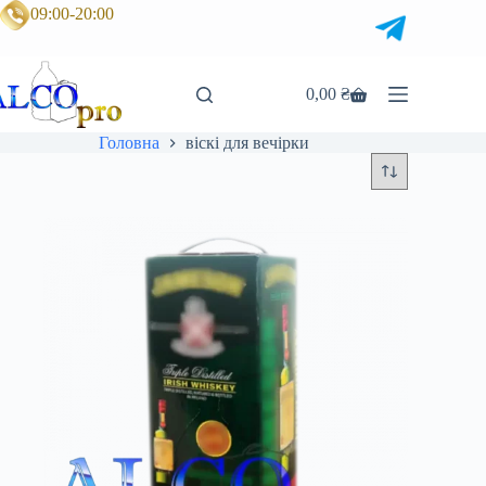
Перейти
09:00-20:00
до
вмісту
0,00
₴
Кошик
Головна
віскі для вечірки