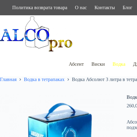
Перейти
Политика возврата товара
О нас
Контакты
Блог
к
сути
Абсент
Виски
Водка
Д
Главная
Водка в тетрапаках
Водка Абсолют 3 литра в тетр
Водк
260,
Абсо
подх