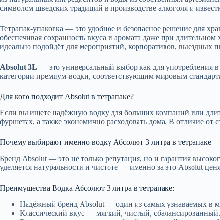
символом шведских традиций в производстве алкоголя и извест
Тетрапак-упаковка — это удобное и безопасное решение для хр
обеспечивая сохранность вкуса и аромата даже при длительном хр
идеально подойдёт для мероприятий, корпоративов, выездных п
Absolut 3L
— это универсальный выбор как для употребления в 
категории премиум-водки, соответствующим мировым стандарта
Для кого подходит Absolut в тетрапаκе?
Если вы ищете надёжную водку для больших компаний или длител
фуршетах, а также экономично расходовать дома. В отличие от с
Почему выбирают именно водку Абсолют 3 литра в тетрапаке
Бренд Absolut — это не только репутация, но и гарантия высоко
уделяется натуральности и чистоте — именно за это Absolut це
Преимущества Водка Абсолют 3 литра в тетрапаке:
Надёжный бренд Absolut — один из самых узнаваемых в м
Классический вкус — мягкий, чистый, сбалансированный.