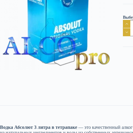
Выбе
Коли
това
Водк
Абсо
3
литр
в
тетр
Водка Абсолют 3 литра в тетрапаке
— это качественный алког
из натуральных ингредиентов и воды из собственных артезианск