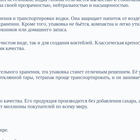
на своей прозрачностью, нейтральностью и насыщенностью.
анения и транспортировки водки. Она защищает напиток от возд
анении. Кроме того, упаковка не бьётся, компактна и легко утил
икников или домашнего запаса.
чистом виде, так и для создания коктейлей. Классическая крепо
м качества.
ьного хранения, эта упаковка станет отличным решением. Её удо
теклянной тары, тетрапак проще транспортировать, и он занимае
го качества. Его продукция производится без добавления сахара
нят миллионы покупателей по всему миру.
ире.