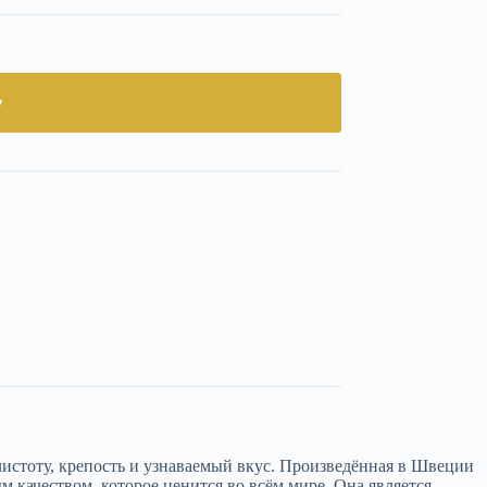
у
истоту, крепость и узнаваемый вкус. Произведённая в Швеции
м качеством, которое ценится во всём мире. Она является