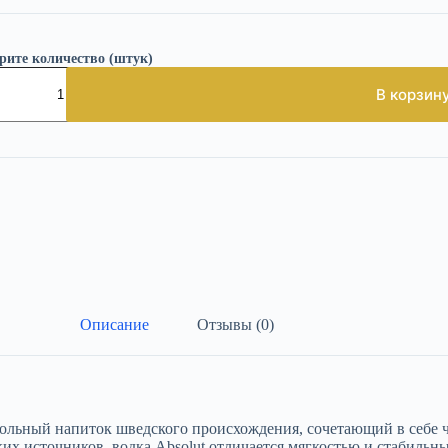
рите количество (штук)
чество
ра
В корзин
а
лют
а
апаке
Описание
Отзывы (0)
ольный напиток шведского происхождения, сочетающий в себе ч
их источников, водка Absolut отличается мягкостью и стабильны