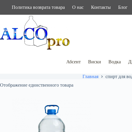
Перейти
Политика возврата товара
О нас
Контакты
Блог
к
сути
Абсент
Виски
Водка
Д
Главная
спирт для во
Отображение единственного товара