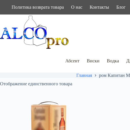
Перейти
Политика возврата товара
О нас
Контакты
Блог
к
сути
Абсент
Виски
Водка
Д
Главная
ром Капитан М
Отображение единственного товара