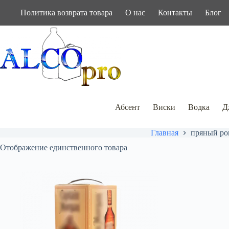
Перейти
Политика возврата товара
О нас
Контакты
Блог
к
сути
Абсент
Виски
Водка
Д
Главная
пряный ро
Отображение единственного товара