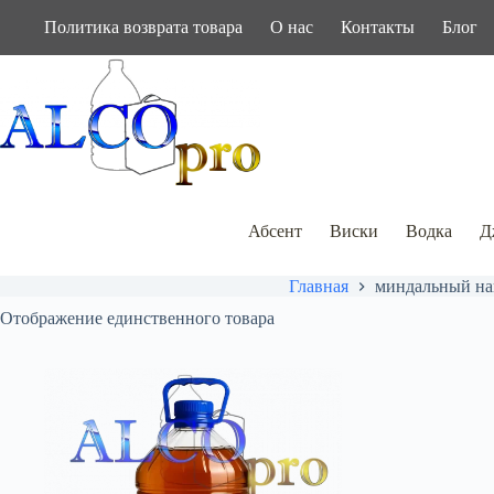
Перейти
Политика возврата товара
О нас
Контакты
Блог
к
сути
Абсент
Виски
Водка
Д
Главная
миндальный на
Отображение единственного товара