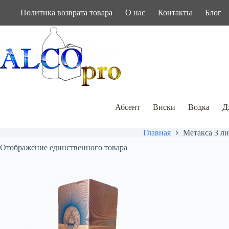
Перейти
Политика возврата товара
О нас
Контакты
Блог
к
сути
Абсент
Виски
Водка
Д
Главная
Метакса 3 ли
Отображение единственного товара