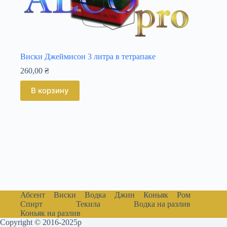
Виски Джеймисон 3 литра в тетрапаке
260,00
₴
В корзину
Абсент
Виски
Водка
Джин
Коньяк
Ром
Спирт
Текила
Водка на разлив
Коньяк на разлив
Copyright © 2016-2025р