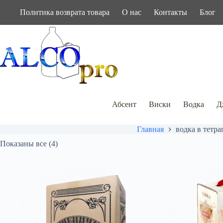
Перейти
Политика возврата товара
О нас
Контакты
Блог
к
сути
Абсент
Виски
Водка
Д
Главная
водка в тетра
Показаны все (4)