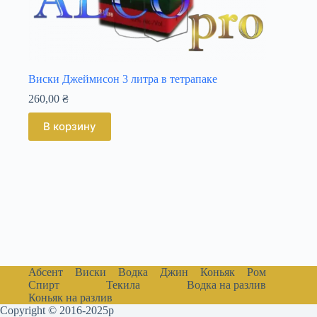
Виски Джеймисон 3 литра в тетрапаке
260,00
₴
В корзину
Абсент
Виски
Водка
Джин
Коньяк
Ром
Спирт
Текила
Водка на разлив
Коньяк на разлив
Copyright © 2016-2025р