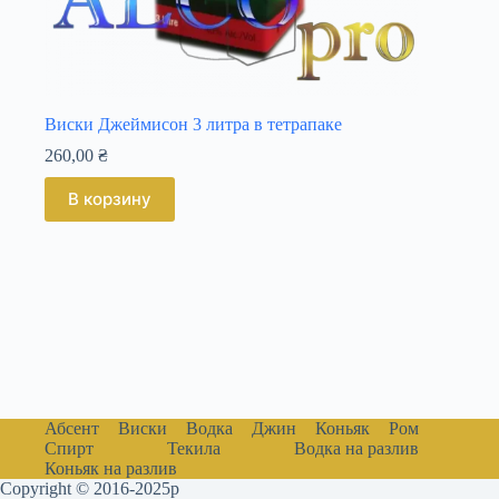
Виски Джеймисон 3 литра в тетрапаке
260,00
₴
В корзину
Абсент
Виски
Водка
Джин
Коньяк
Ром
Спирт
Текила
Водка на разлив
Коньяк на разлив
Copyright © 2016-2025р