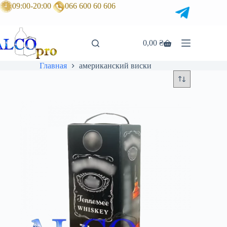
Перейти
09:00-20:00
066 600 60 606
к
сути
0,00
₴
Корзина
Главная
американский виски