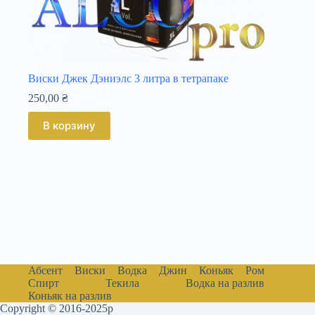
Виски Джек Дэниэлс 3 литра в тетрапаке
250,00
₴
В корзину
Абсент
Виски
Водка
Джин
Коньяк
Ром
Спирт
Текила
Водка на разлив
Коньяк на разлив
Copyright © 2016-2025р